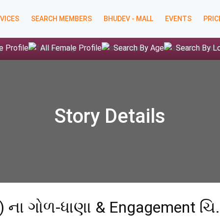
VICES
SEARCH MEMBERS
BHUDEV - MALL
EVENTS
PRIC
e Profile
All Female Profile
Search By Age
Search By L
Story Details
) ના ગોળ-ધાણા & Engagement ચિ.