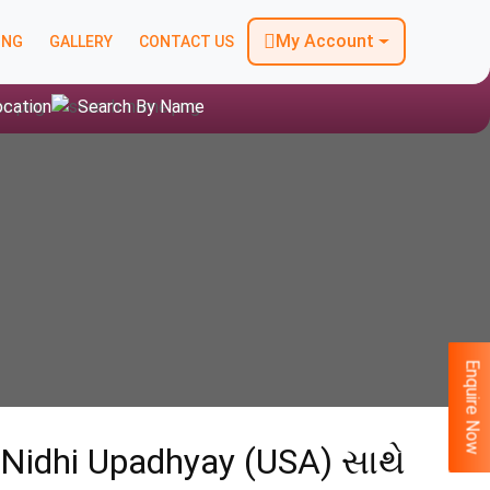
My Account
ING
GALLERY
CONTACT US
ocation
Search By Name
Enquire Now
Nidhi Upadhyay (USA) સાથે