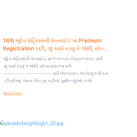
184) ભૂદેવ મેટ્રિમોની વેબસાઈટ મા Premium
Registration પછી, શું કાર્ય કરવું કે જેથી, યોગ્ય
સફળતા મળે.
ભૂદેવ મેટ્રિમોની વેબસાઈટ મા Premium Registration પછી,
શું કાર્ય કરવું કે જેથી, યોગ્ય સફળતા મળે.
~~~~~~~~~~~~~~~~ સર્વે Members, લગ્નેચ્છુક દિકરા
- દીકરીઓ, તેમના પેરેન્ટ્સ, વડીલો, જ્ઞાતિ-બંધુઓ, વગેરે...…
Read More