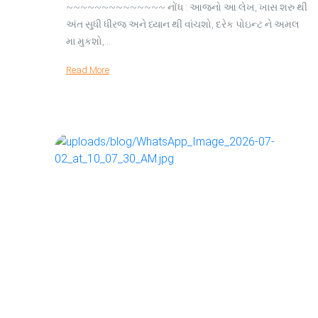
~~~~~~~~~~~~~~ નોંધ : આજનો આ લેખ, ખાસ શરુ થી
અંત સુધી ધીરજ અને ધ્યાન થી વાંચશો, દરેક પોઇન્ટ ને અમલ
મા મુકશો,…
Read More