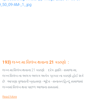
193) લગ્ન મા વિલંબ થવાના 21 કારણો :
લગ્ન મા વિલંબ થવાના 21 કારણો : દરેક જ્ઞાતિ - સમાજ મા,
લગ્ન વિલંબ ના અલગ-અલગ અનેક પ્રકાર ના કારણો હોઈ શકે
છે. આપણા ગુજરાતી બ્રાહ્મણ - ભૂદેવ - સનાતન હિન્દૂ સમાજમાં
લગ્નમાં વિલંબ થવા પાછળ આજના સમયમાં…
Read More