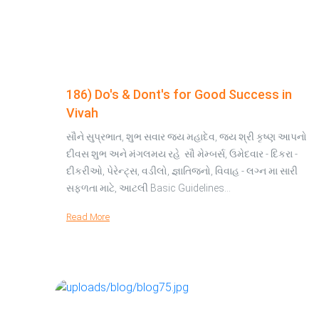
186) Do's & Dont's for Good Success in
Vivah
સૌને સુપ્રભાત, શુભ સવાર જય મહાદેવ, જય શ્રી કૃષ્ણ આપનો
દીવસ શુભ અને મંગલમય રહે સૌ મેમ્બર્સ, ઉમેદવાર - દિકરા -
દીકરીઓ, પેરેન્ટ્સ, વડીલો, જ્ઞાતિજનો, વિવાહ - લગ્ન મા સારી
સફળતા માટે, આટલી Basic Guidelines…
Read More