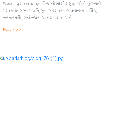
Wedding Ceremony : વિશ્વ ની સૌથી સમૃદ્ધ, એવી, ગુજરાતી
પરંપરાગત લગ્ન-પધ્ધતિ, ખુબજ રસપ્રદ, ભાવનાત્મક, ધાર્મિક,
સંસ્કારમયિ, મનોરંજક, આનંદ-દાયક, અને…
Read More