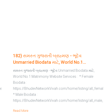
182) સમસ્ત ગુજરાતી બ્રાહ્મણ - ભૂદેવ
Unmarried Biodata માટે, World No.1
Matrimony Website Services :
સમસ્ત ગુજરાતી બ્રાહ્મણ - ભૂદેવ Unmarried Biodata માટે,
World No.1 Matrimony Website Services : * Female
Biodata :
emale_profile
https://BhudevNetworkVivah.com/home/listing/all_female_prof
* Male Biodata :
https://BhudevNetworkVivah.com/home/listing/all_male_profi
Read More