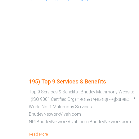
195) Top 9 Services & Benefits :
Top 9 Services & Benefits : Bhudev Matrimony Website
(ISO 9001 Certified Org) * સમસ્ત બ્રાહ્મણ - ભૂદેવો માટે.... *
World No. 1 Matrimony Services
BhudevNetworkVivah.com
NRI.BhudevNetworkVivah.com BhudevNetwork.com…
Read More