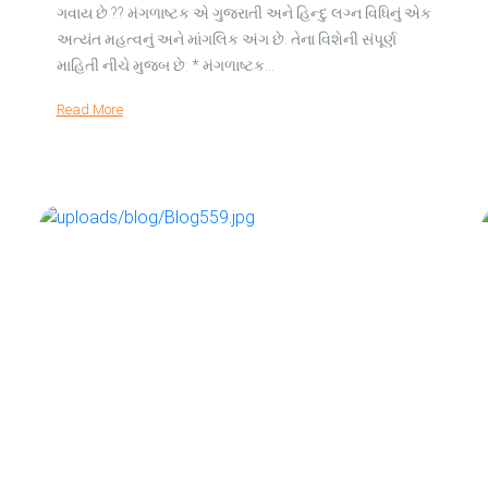
ગવાય છે ?? મંગળાષ્ટક એ ગુજરાતી અને હિન્દુ લગ્ન વિધિનું એક
અત્યંત મહત્વનું અને માંગલિક અંગ છે. તેના વિશેની સંપૂર્ણ
માહિતી નીચે મુજબ છે: * મંગળાષ્ટક…
Read More