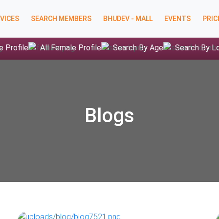
VICES
SEARCH MEMBERS
BHUDEV - MALL
EVENTS
PRIC
e Profile
All Female Profile
Search By Age
Search By L
Blogs