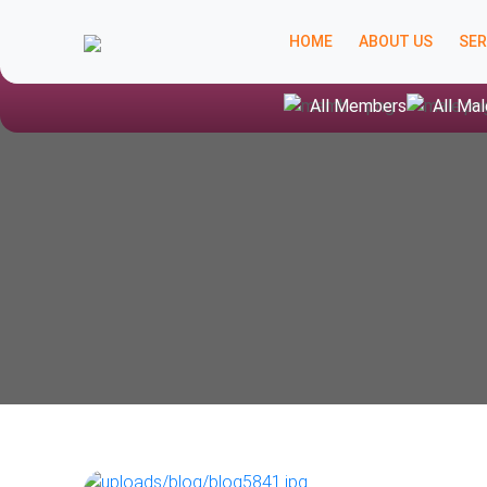
HOME
ABOUT US
SER
All Members
All Mal