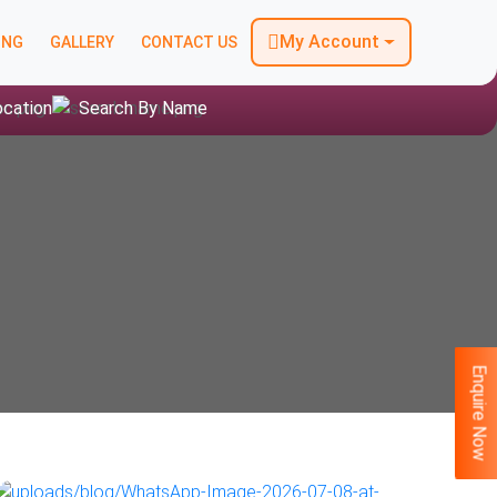
My Account
ING
GALLERY
CONTACT US
ocation
Search By Name
Enquire Now