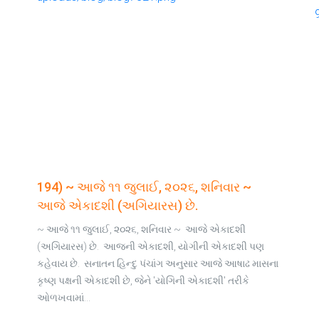
194) ~ આજે ૧૧ જુલાઈ, ૨૦૨૬, શનિવાર ~
આજે એકાદશી (અગિયારસ) છે.
~ આજે ૧૧ જુલાઈ, ૨૦૨૬, શનિવાર ~ આજે એકાદશી
(અગિયારસ) છે. આજની એકાદશી, યોગીની એકાદશી પણ
કહેવાય છે. સનાતન હિન્દુ પંચાંગ અનુસાર આજે આષાઢ માસના
કૃષ્ણ પક્ષની એકાદશી છે, જેને 'યોગિની એકાદશી' તરીકે
ઓળખવામાં…