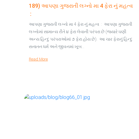
189) આપણા ગુજરાતી લગ્નો મા 4 ફેરા નું મહત્વ
:
આપણા ગુજરાતી લગ્નો મા 4 ફેરા નું મહત્વ : આપણા ગુજરાતી
લગ્નોમાં સામાન્ય રીતે ૪ ફેરા લેવાની પરંપરા છે (જ્યારે ઘણી
અન્ય હિન્દુ પરંપરાઓમાં ૭ ફેરા હોય છે). આ ચાર ફેરાનું હિન્દુ
સનાતન ધર્મ અને જીવનમાં ખૂબ…
Read More